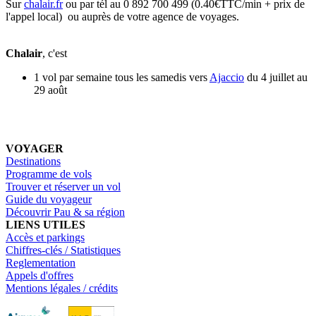
Sur
chalair.fr
ou par tél au 0 892 700 499 (0.40€TTC/min + prix de
l'appel local) ou auprès de votre agence de voyages.
Chalair
, c'est
1 vol par semaine tous les samedis vers
Ajaccio
du 4 juillet au
29 août
VOYAGER
Destinations
Programme de vols
Trouver et réserver un vol
Guide du voyageur
Découvrir Pau & sa région
LIENS UTILES
Accès et parkings
Chiffres-clés / Statistiques
Reglementation
Appels d'offres
Mentions légales / crédits